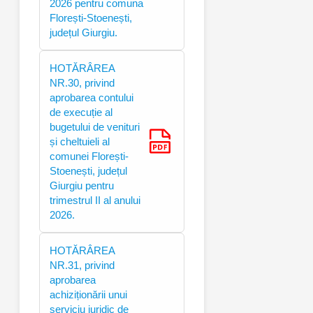
2026 pentru comuna
Florești-Stoenești,
județul Giurgiu.
HOTĂRÂREA
NR.30, privind
aprobarea contului
de execuție al
bugetului de venituri
și cheltuieli al
comunei Florești-
Stoenești, județul
Giurgiu pentru
trimestrul II al anului
2026.
HOTĂRÂREA
NR.31, privind
aprobarea
achiziționării unui
serviciu juridic de