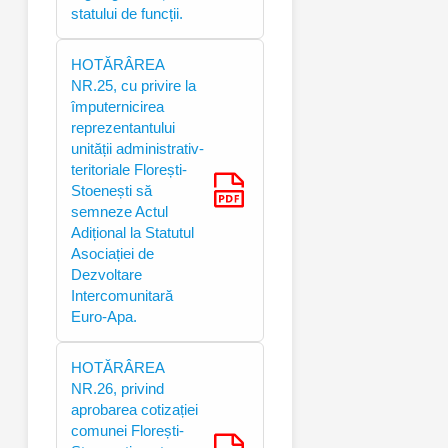
statului de funcții.
HOTĂRÂREA
NR.25, cu privire la
împuternicirea
reprezentantului
unității administrativ-
teritoriale Florești-
Stoenești să
semneze Actul
Adițional la Statutul
Asociației de
Dezvoltare
Intercomunitară
Euro-Apa.
HOTĂRÂREA
NR.26, privind
aprobarea cotizației
comunei Florești-