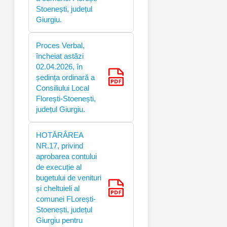
Stoenești, județul
Giurgiu.
Proces Verbal,
încheiat astăzi
02.04.2026, în
ședința ordinară a
Consiliului Local
Florești-Stoenești,
județul Giurgiu.
HOTĂRÂREA
NR.17, privind
aprobarea contului
de execuție al
bugetului de venituri
și cheltuieli al
comunei FLorești-
Stoenești, județul
Giurgiu pentru