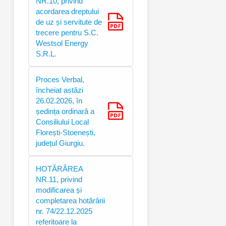
NR.10, privind
acordarea dreptului
de uz și servitute de
trecere pentru S.C.
Westsol Energy
S.R.L.
Proces Verbal,
încheiat astăzi
26.02.2026, în
ședința ordinară a
Consiliului Local
Florești-Stoenești,
județul Giurgiu.
HOTĂRÂREA
NR.11, privind
modificarea și
completarea hotărârii
nr. 74/22.12.2025
referitoare la