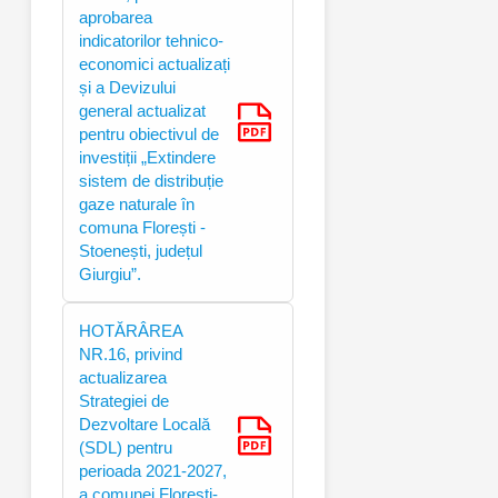
aprobarea
indicatorilor tehnico-
economici actualizați
și a Devizului
general actualizat
pentru obiectivul de
investiții „Extindere
sistem de distribuție
gaze naturale în
comuna Florești -
Stoenești, județul
Giurgiu”.
HOTĂRÂREA
NR.16, privind
actualizarea
Strategiei de
Dezvoltare Locală
(SDL) pentru
perioada 2021-2027,
a comunei Florești-