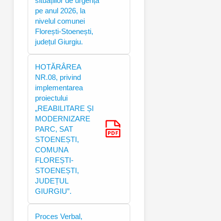
situațiilor de urgență
pe anul 2026, la
nivelul comunei
Florești-Stoenești,
județul Giurgiu.
HOTĂRÂREA
NR.08, privind
implementarea
proiectului
„REABILITARE ȘI
MODERNIZARE
PARC, SAT
STOENEȘTI,
COMUNA
FLOREȘTI-
STOENEȘTI,
JUDEȚUL
GIURGIU”.
Proces Verbal,