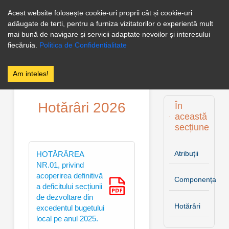
0246256258
Facebook
Acest website folosește cookie-uri proprii cât și cookie-uri
adăugate de terti, pentru a furniza vizitatorilor o experientă mult
PRIMĂRIA
mai bună de navigare și servicii adaptate nevoilor și interesului
FLOREȘTI
fiecăruia.
Politica de Confidentialitate
STOENEȘTI
Am inteles!
Hotărâri 2026
În
această
secțiune
Atribuții
HOTĂRÂREA
NR.01, privind
acoperirea definitivă
Componența
a deficitului secțiunii
de dezvoltare din
Hotărâri
excedentul bugetului
local pe anul 2025.