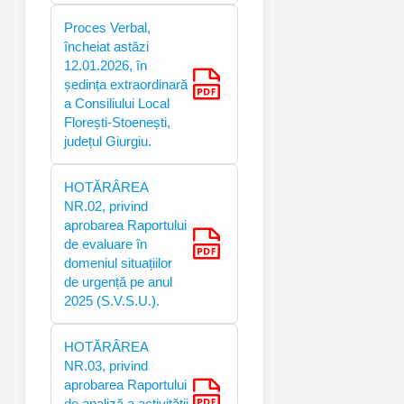
Proces Verbal,
încheiat astăzi
12.01.2026, în
ședința extraordinară
a Consiliului Local
Florești-Stoenești,
județul Giurgiu.
HOTĂRÂREA
NR.02, privind
aprobarea Raportului
de evaluare în
domeniul situațiilor
de urgență pe anul
2025 (S.V.S.U.).
HOTĂRÂREA
NR.03, privind
aprobarea Raportului
de analiză a activității