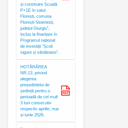
și construire Școală
P+1E în satul
Florești, comuna
Florești-Stoenești,
județul Giurgiu”,
inclus la finanțare în
Programul național
de investiții "Școli
sigure și sănătoase".
HOTĂRÂREA
NR.13, privind
alegerea
președintelui de
ședință pentru o
perioadă de cel mult
3 luni consecutiv
respectiv aprilie, mai
și iunie 2026.