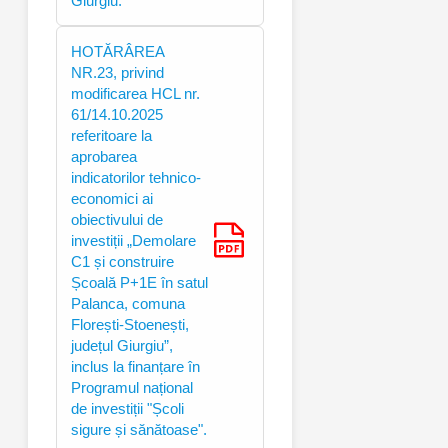
Giurgiu.
HOTĂRÂREA
NR.23, privind
modificarea HCL nr.
61/14.10.2025
referitoare la
aprobarea
indicatorilor tehnico-
economici ai
obiectivului de
investiții „Demolare
C1 și construire
Școală P+1E în satul
Palanca, comuna
Florești-Stoenești,
județul Giurgiu”,
inclus la finanțare în
Programul național
de investiții "Școli
sigure și sănătoase".