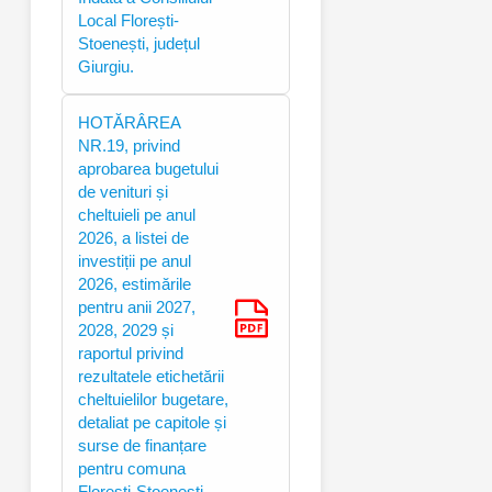
Local Florești-
Stoenești, județul
Giurgiu.
HOTĂRÂREA
NR.19, privind
aprobarea bugetului
de venituri și
cheltuieli pe anul
2026, a listei de
investiții pe anul
2026, estimările
pentru anii 2027,
2028, 2029 și
raportul privind
rezultatele etichetării
cheltuielilor bugetare,
detaliat pe capitole și
surse de finanțare
pentru comuna
Florești-Stoenești,