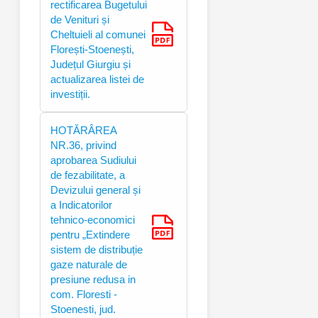
rectificarea Bugetului
de Venituri și
Cheltuieli al comunei
Florești-Stoenești,
Județul Giurgiu și
actualizarea listei de
investiții.
HOTĂRÂREA
NR.36, privind
aprobarea Sudiului
de fezabilitate, a
Devizului general și
a Indicatorilor
tehnico-economici
pentru „Extindere
sistem de distribuție
gaze naturale de
presiune redusa in
com. Floresti -
Stoenesti, jud.