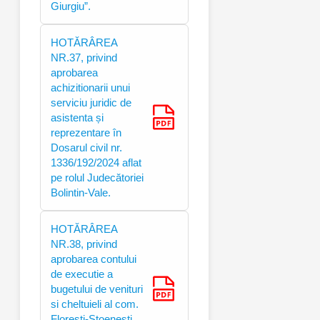
Giurgiu”.
HOTĂRÂREA
NR.37, privind
aprobarea
achizitionarii unui
serviciu juridic de
asistenta și
reprezentare în
Dosarul civil nr.
1336/192/2024 aflat
pe rolul Judecătoriei
Bolintin-Vale.
HOTĂRÂREA
NR.38, privind
aprobarea contului
de executie a
bugetului de venituri
si cheltuieli al com.
Floresti-Stoenesti