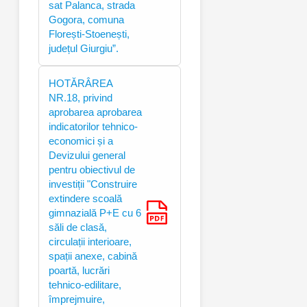
sat Palanca, strada
Gogora, comuna
Florești-Stoenești,
județul Giurgiu”.
HOTĂRÂREA
NR.18, privind
aprobarea aprobarea
indicatorilor tehnico-
economici și a
Devizului general
pentru obiectivul de
investiții "Construire
extindere scoală
gimnazială P+E cu 6
săli de clasă,
circulații interioare,
spații anexe, cabină
poartă, lucrări
tehnico‐edilitare,
împrejmuire,