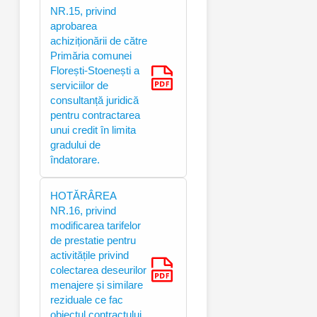
NR.15, privind
aprobarea
achiziționării de către
Primăria comunei
Florești-Stoenești a
serviciilor de
consultanță juridică
pentru contractarea
unui credit în limita
gradului de
îndatorare.
HOTĂRÂREA
NR.16, privind
modificarea tarifelor
de prestatie pentru
activitățile privind
colectarea deseurilor
menajere și similare
reziduale ce fac
obiectul contractului