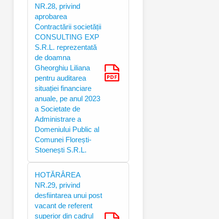
NR.28, privind
aprobarea
Contractării societății
CONSULTING EXP
S.R.L. reprezentată
de doamna
Gheorghiu Liliana
pentru auditarea
situației financiare
anuale, pe anul 2023
a Societate de
Administrare a
Domeniului Public al
Comunei Florești-
Stoenești S.R.L.
HOTĂRÂREA
NR.29, privind
desfiintarea unui post
vacant de referent
superior din cadrul