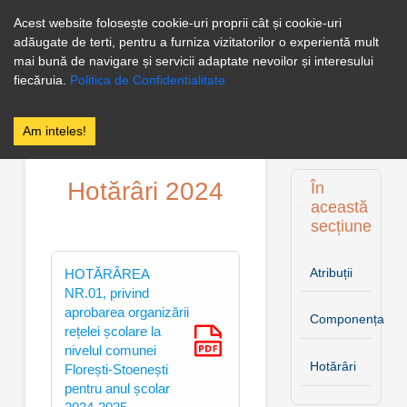
0246256258
Facebook
Acest website folosește cookie-uri proprii cât și cookie-uri
adăugate de terti, pentru a furniza vizitatorilor o experientă mult
PRIMĂRIA
mai bună de navigare și servicii adaptate nevoilor și interesului
FLOREȘTI
fiecăruia.
Politica de Confidentialitate
STOENEȘTI
Am inteles!
Hotărâri 2024
În
această
secțiune
Atribuții
HOTĂRÂREA
NR.01, privind
aprobarea organizării
Componența
rețelei școlare la
nivelul comunei
Hotărâri
Florești-Stoenești
pentru anul școlar