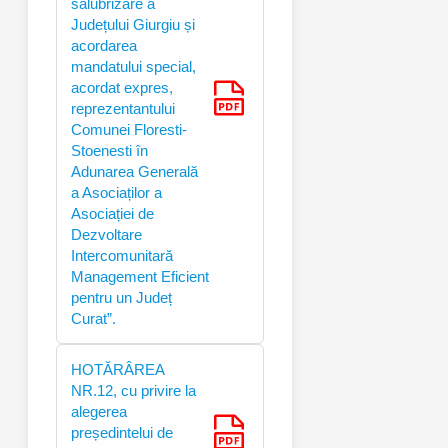
salubrizare a
Județului Giurgiu și
acordarea
mandatului special,
acordat expres,
reprezentantului
Comunei Floresti-
Stoenesti în
Adunarea Generală
a Asociaților a
Asociației de
Dezvoltare
Intercomunitară
Management Eficient
pentru un Județ
Curat”.
HOTĂRÂREA
NR.12, cu privire la
alegerea
președintelui de