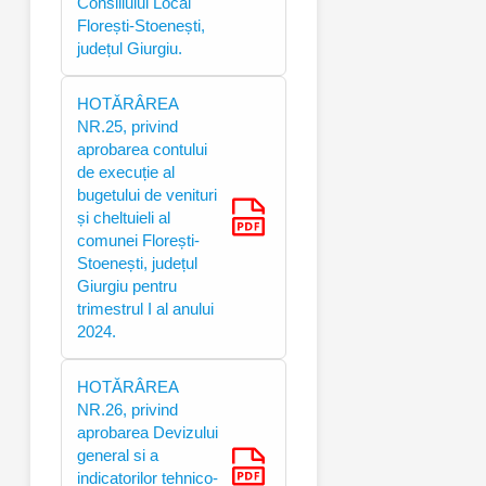
Consiliului Local
Florești-Stoenești,
județul Giurgiu.
HOTĂRÂREA
NR.25, privind
aprobarea contului
de execuție al
bugetului de venituri
și cheltuieli al
comunei Florești-
Stoenești, județul
Giurgiu pentru
trimestrul I al anului
2024.
HOTĂRÂREA
NR.26, privind
aprobarea Devizului
general si a
indicatorilor tehnico-