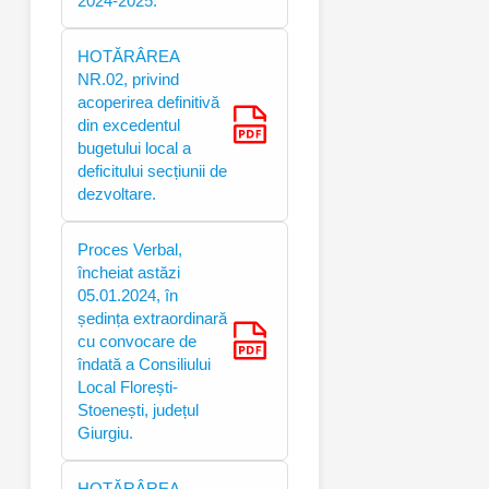
2024-2025.
HOTĂRÂREA
NR.02, privind
acoperirea definitivă
din excedentul
bugetului local a
deficitului secțiunii de
dezvoltare.
Proces Verbal,
încheiat astăzi
05.01.2024, în
ședința extraordinară
cu convocare de
îndată a Consiliului
Local Florești-
Stoenești, județul
Giurgiu.
HOTĂRÂREA